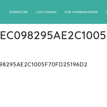
EINDRÜCKE
LEISTUNGEN
FÜR FIRMENKUNDEN
1EC098295AE2C1005
98295AE2C1005F70FD25196D2