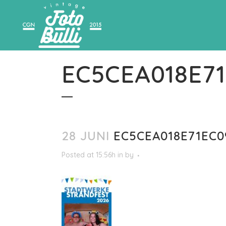
EC5CEA018E7
28 JUNI
EC5CEA018E71EC0
Posted at 15:56h
in
by