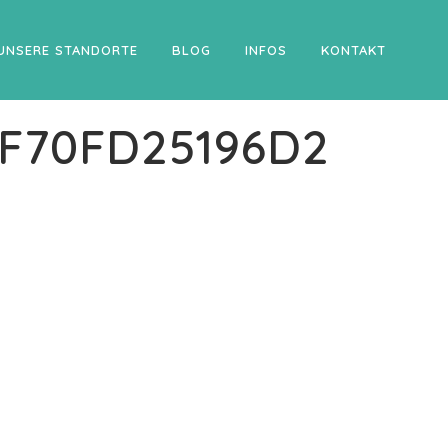
UNSERE STANDORTE
BLOG
INFOS
KONTAKT
F70FD25196D2