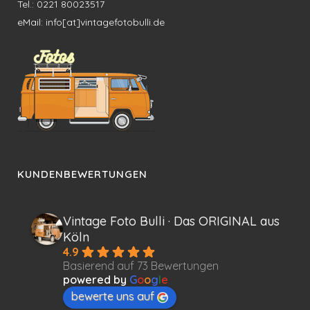
Tel.: 0221 80023517
eMail: info[at]vintagefotobulli.de
KUNDENBEWERTUNGEN
Vintage Foto Bulli · Das ORIGINAL aus
Köln
4.9
Basierend auf 73 Bewertungen
powered by
G
o
o
g
l
e
bewerte uns auf