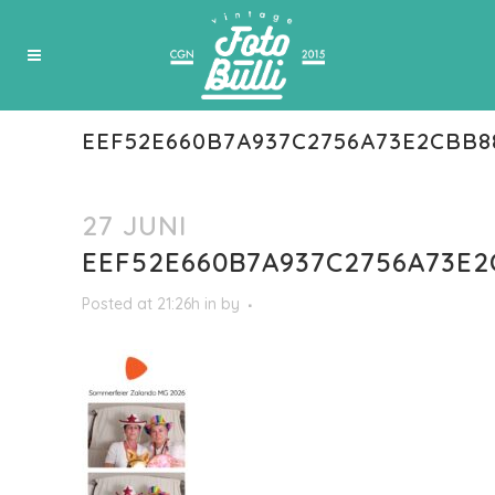
EEF52E660B7A937C2756A73E2CBB
27 JUNI
EEF52E660B7A937C2756A73E
Posted at 21:26h
in
by