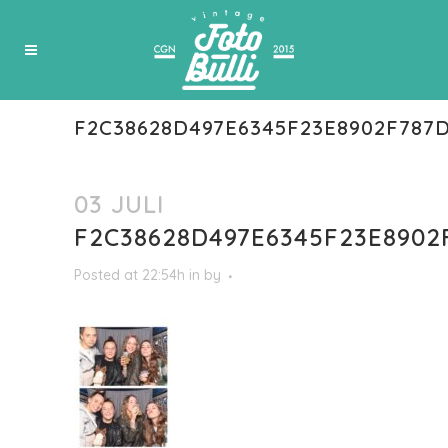
F2C38628D497E6345F23E8902F787
03 JULI
F2C38628D497E6345F23E8902
Posted at 22:54h
in
by