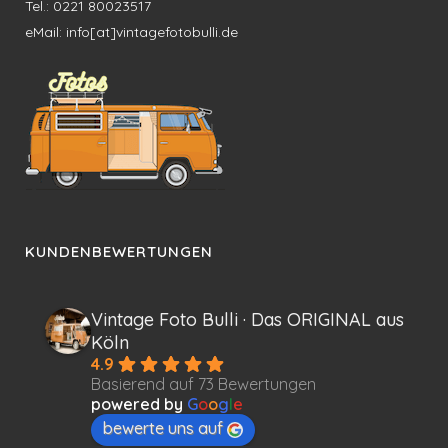
Tel.: 0221 80023517
eMail: info[at]vintagefotobulli.de
KUNDENBEWERTUNGEN
Vintage Foto Bulli · Das ORIGINAL aus
Köln
4.9
Basierend auf 73 Bewertungen
powered by
G
o
o
g
l
e
bewerte uns auf