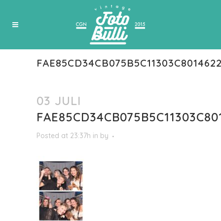
FAE85CD34CB075B5C11303C801462
03 JULI
FAE85CD34CB075B5C11303C80
Posted at 23:37h
in
by