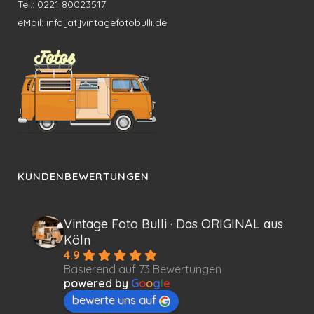
Tel.: 0221 80023517
eMail: info[at]vintagefotobulli.de
KUNDENBEWERTUNGEN
Vintage Foto Bulli · Das ORIGINAL aus
Köln
4.9
Basierend auf 73 Bewertungen
powered by
G
o
o
g
l
e
bewerte uns auf