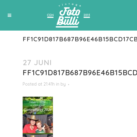
FF1C91D817B687B96E46B15BCD17C
27 JUNI
FF1C91D817B687B96E46B15BC
Posted at 21:41h
in
by