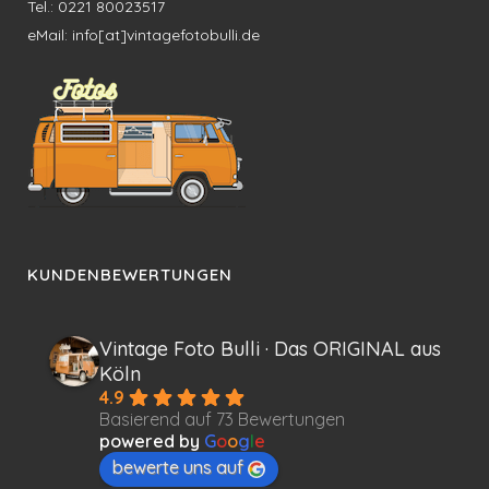
Tel.: 0221 80023517
eMail: info[at]vintagefotobulli.de
KUNDENBEWERTUNGEN
Vintage Foto Bulli · Das ORIGINAL aus
Köln
4.9
Basierend auf 73 Bewertungen
powered by
G
o
o
g
l
e
bewerte uns auf